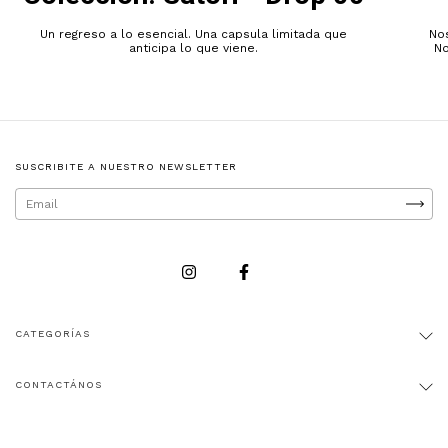
Un regreso a lo esencial. Una capsula limitada que
Nos
anticipa lo que viene.
No
SUSCRIBITE A NUESTRO NEWSLETTER
CATEGORÍAS
CONTACTÁNOS