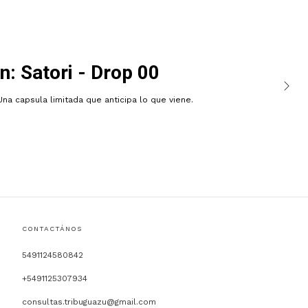
n: Satori - Drop 00
Una capsula limitada que anticipa lo que viene.
CONTACTÁNOS
5491124580842
+5491125307934
consultas.tribuguazu@gmail.com