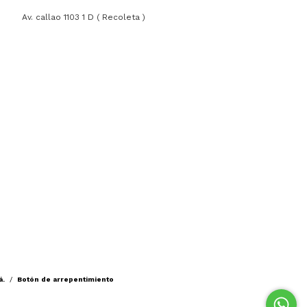
Av. callao 1103 1 D ( Recoleta )
á.
/
Botón de arrepentimiento