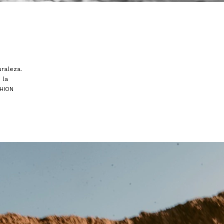
raleza.
 la
HION