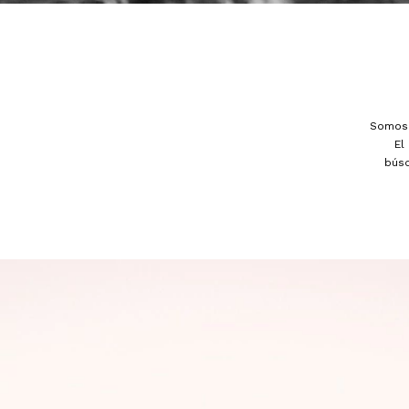
Somos 
El
bús