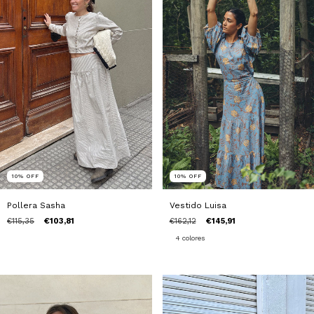
10
%
OFF
10
%
OFF
Pollera Sasha
Vestido Luisa
€115,35
€103,81
€162,12
€145,91
4 colores