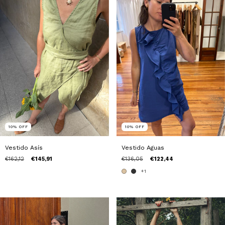
10
%
OFF
10
%
OFF
Vestido Asís
Vestido Aguas
€162,12
€145,91
€136,05
€122,44
+1