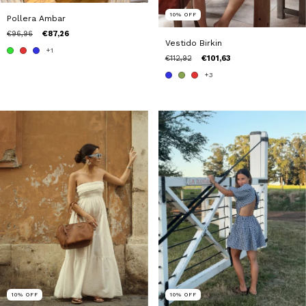
10
%
OFF
Pollera Ambar
€96,96
€87,26
Vestido Birkin
+1
€112,92
€101,63
+3
10
%
OFF
10
%
OFF