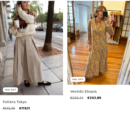
10
%
OFF
10
%
OFF
Vestido Etiopía
€225,43
€202,89
Pollera Tokyo
€132,35
€119,11