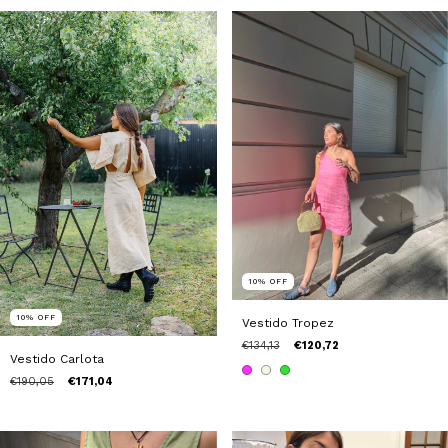
10
%
OFF
10
%
OFF
Vestido Tropez
€134,13
€120,72
Vestido Carlota
€190,05
€171,04