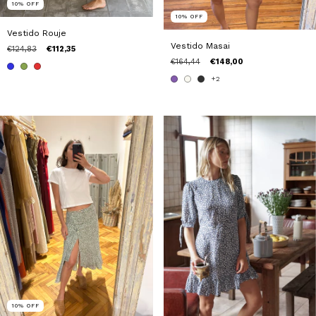
10
%
OFF
10
%
OFF
Vestido Rouje
Vestido Masai
€124,83
€112,35
€164,44
€148,00
+2
10
%
OFF