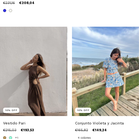
€231,16
€208,04
10
%
OFF
10
%
OFF
Vestido Pari
Conjunto Violeta y Jacinta
€215,03
€193,53
€165,82
€149,24
+1
4 colores