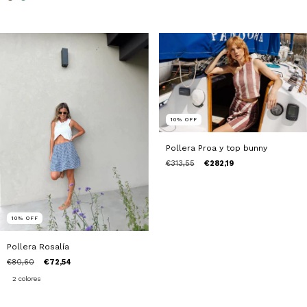
10
%
OFF
Pollera Proa y top bunny
€313,55
€282,19
10
%
OFF
Pollera Rosalía
€80,60
€72,54
2 colores