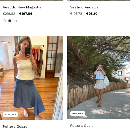
Vestido New Magnolia
Vestido Andalus
€219,82
€197,84
€105,78
€95,20
+1
10
%
OFF
10
%
OFF
Pollera Oasis
Pollera Guazu