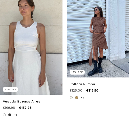
10
%
OFF
Pollera Rumba
10
%
OFF
€125,00
€112,50
+1
Vestido Buenos Aires
€169,98
€152,98
+1