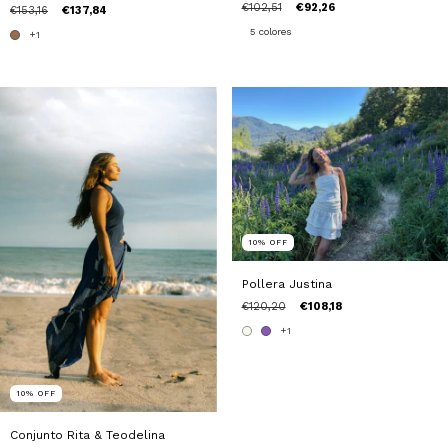
€102,51
€92,26
€153,16
€137,84
5 colores
+1
10
%
OFF
Pollera Justina
€120,20
€108,18
+1
10
%
OFF
Conjunto Rita & Teodelina