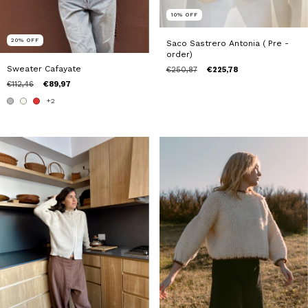
10
%
OFF
20
%
OFF
Saco Sastrero Antonia ( Pre -
order)
Sweater Cafayate
€250,87
€225,78
€112,46
€89,97
+2