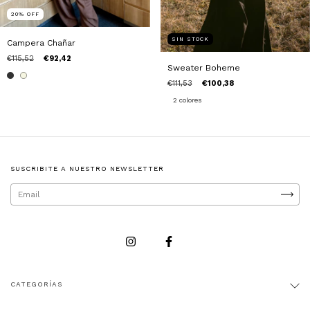
20
%
OFF
SIN STOCK
Campera Chañar
€115,52
€92,42
Sweater Boheme
€111,53
€100,38
2 colores
SUSCRIBITE A NUESTRO NEWSLETTER
CATEGORÍAS