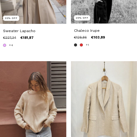
20
%
OFF
20
%
OFF
Chaleco Irupe
Sweater Lapacho
€129,86
€103,89
€227,34
€181,87
+1
+4