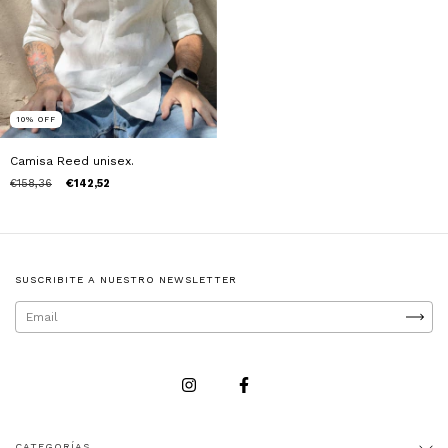
10
%
OFF
Camisa Reed unisex.
€158,36
€142,52
SUSCRIBITE A NUESTRO NEWSLETTER
CATEGORÍAS