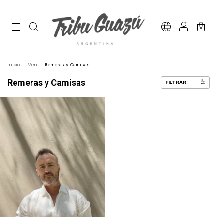
0
Inicio
.
Men
.
Remeras y Camisas
Remeras y Camisas
FILTRAR