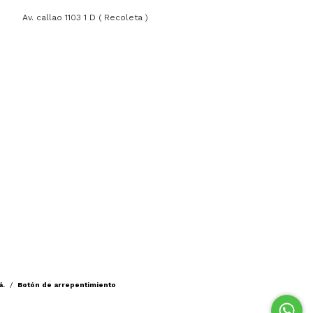
Av. callao 1103 1 D ( Recoleta )
á.
/
Botón de arrepentimiento