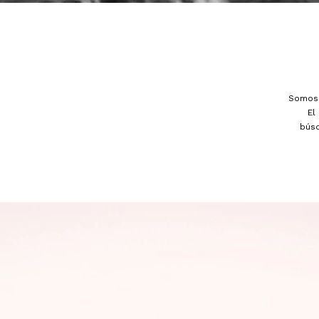
Somos 
El
bús