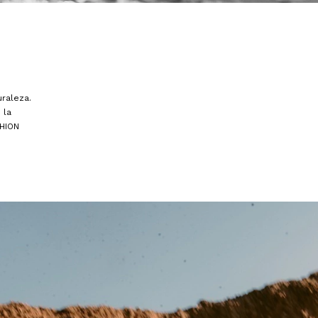
raleza.
 la
HION