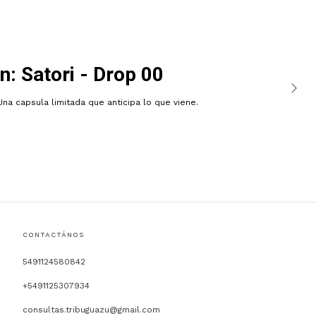
n: Satori - Drop 00
Una capsula limitada que anticipa lo que viene.
CONTACTÁNOS
5491124580842
+5491125307934
consultas.tribuguazu@gmail.com