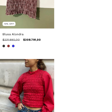
10
%
OFF
Blusa Alondra
$231.990,00
$208.791,00