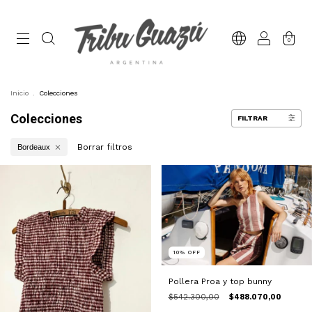
0
Inicio
.
Colecciones
Colecciones
FILTRAR
Borrar filtros
Bordeaux
10
%
OFF
Pollera Proa y top bunny
$542.300,00
$488.070,00