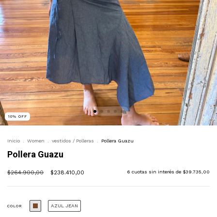
10
%
OFF
Inicio
.
Women
.
vestidos / Polleras
.
Pollera Guazu
Pollera Guazu
$264.900,00
$238.410,00
6
cuotas sin interés de
$39.735,00
AZUL JEAN
COLOR