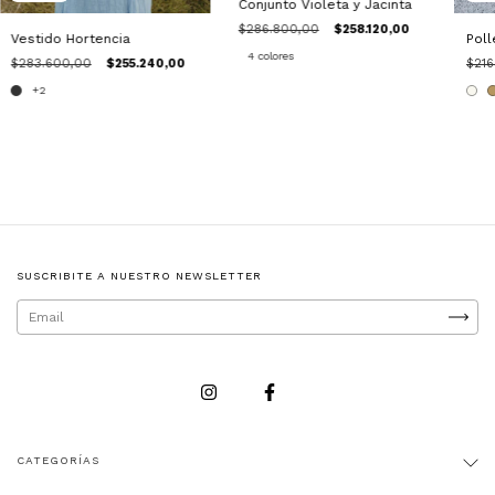
Conjunto Violeta y Jacinta
$286.800,00
$258.120,00
Vestido Hortencia
Pol
4 colores
$283.600,00
$255.240,00
$216
+2
SUSCRIBITE A NUESTRO NEWSLETTER
CATEGORÍAS