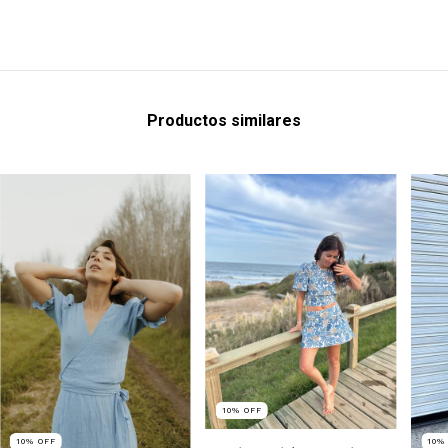
Productos similares
10
%
OFF
10
%
OFF
10