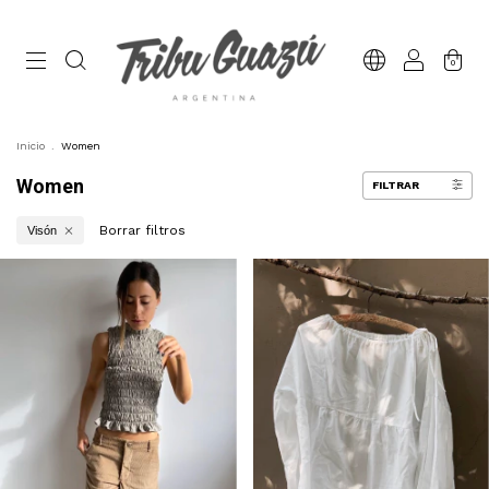
0
Inicio
.
Women
Women
FILTRAR
Borrar filtros
Visón