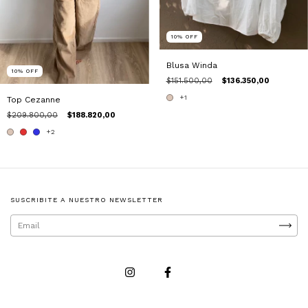
10
%
OFF
Blusa Winda
10
%
OFF
$151.500,00
$136.350,00
+1
Top Cezanne
$209.800,00
$188.820,00
+2
SUSCRIBITE A NUESTRO NEWSLETTER