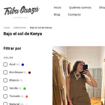
Inicio
Quiénes somos
Sh
Blog
Contacto
Inicio
.
Colecciones
.
Bajo el sol de Kenya
Bajo el sol de Kenya
Filtrar por
COLOR
Azul
(5)
Bordeaux
(1)
Blanco
(1)
Verde
(1)
Tomate
(1)
Natural
(3)