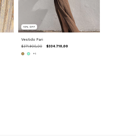
10
%
OFF
Vestido Pari
$371.900,00
$334.710,00
+1