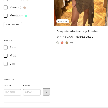
Visón
(1)
Menta
(3)
10
%
OFF
VER TODOS
Conjunto Abstracta y Rumba
$441.450,00
$397.305,00
TALLE
+1
S
(2)
M
(2)
L
(1)
PRECIO
DESDE
HASTA