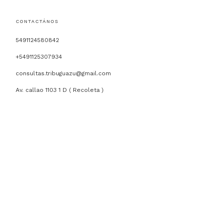
CONTACTÁNOS
5491124580842
+5491125307934
consultas.tribuguazu@gmail.com
Av. callao 1103 1 D ( Recoleta )