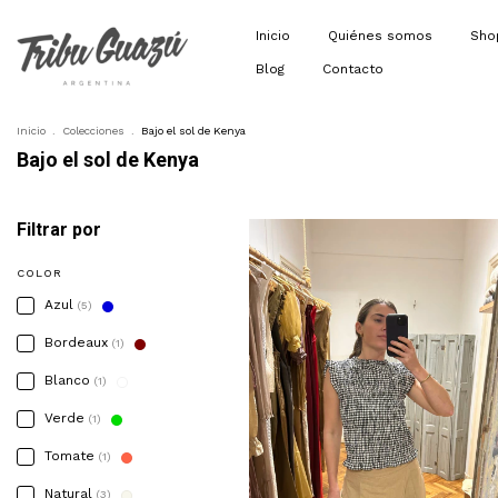
Inicio
Quiénes somos
Sh
Blog
Contacto
Inicio
.
Colecciones
.
Bajo el sol de Kenya
Bajo el sol de Kenya
Filtrar por
COLOR
Azul
(5)
Bordeaux
(1)
Blanco
(1)
Verde
(1)
Tomate
(1)
Natural
(3)