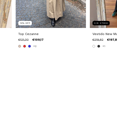
10
%
OFF
SIN STOCK
Top Cezanne
Vestido New Ma
€121,30
€109,17
€219,82
€197,
+2
+1