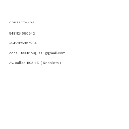
CONTACTÁNOS
5491124580842
+5491125307934
consultas.tribuguazu@gmail.com
Av. callao 1103 1 D ( Recoleta )