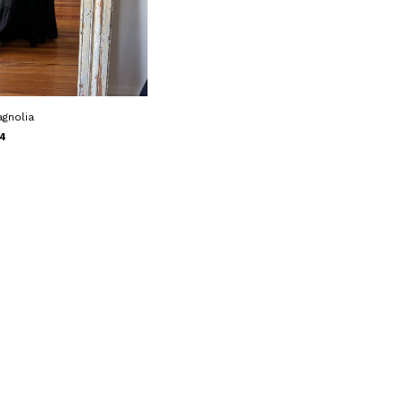
gnolia
84