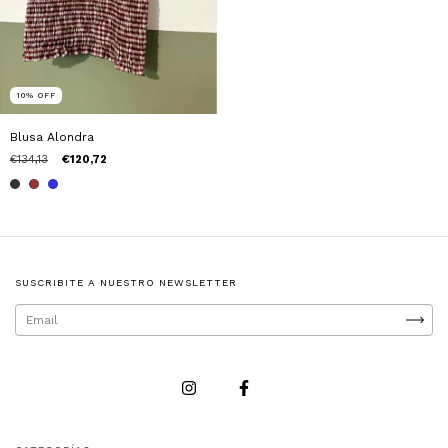
10
%
OFF
Blusa Alondra
€134,13
€120,72
SUSCRIBITE A NUESTRO NEWSLETTER