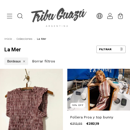
0
Inicio
.
Colecciones
.
La Mer
La Mer
FILTRAR
Borrar filtros
Bordeaux
10
%
OFF
Pollera Proa y top bunny
€313,55
€282,19