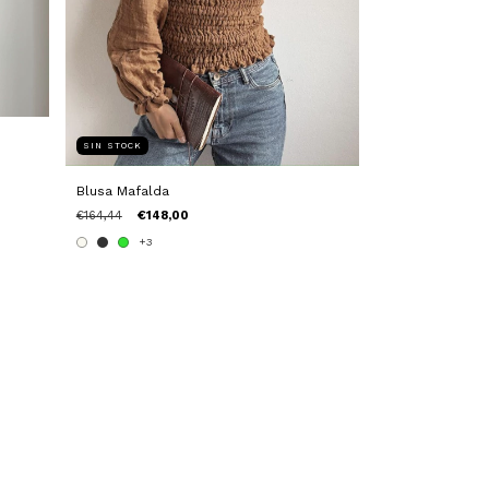
SIN STOCK
Blusa Mafalda
€164,44
€148,00
+3