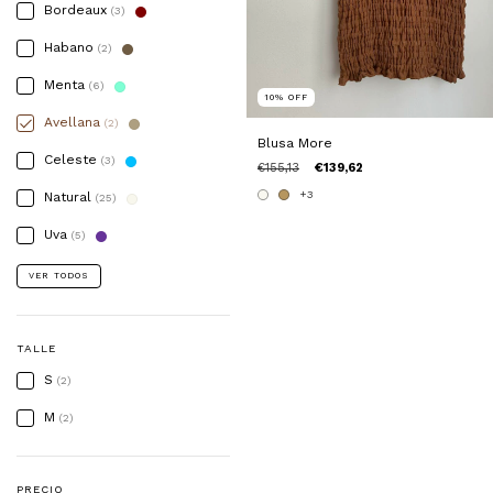
Bordeaux
(3)
Habano
(2)
Menta
(6)
10
%
OFF
Avellana
(2)
Blusa More
Celeste
(3)
€155,13
€139,62
+3
Natural
(25)
Uva
(5)
VER TODOS
TALLE
S
(2)
M
(2)
PRECIO