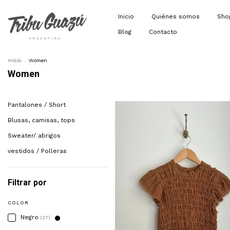
Inicio
Quiénes somos
Sh
Blog
Contacto
Inicio
.
Women
Women
Pantalones / Short
Blusas, camisas, tops
Sweater/ abrigos
vestidos / Polleras
Filtrar por
COLOR
Negro
(27)