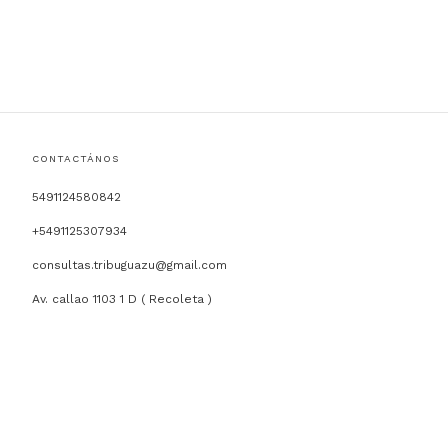
CONTACTÁNOS
5491124580842
+5491125307934
consultas.tribuguazu@gmail.com
Av. callao 1103 1 D ( Recoleta )